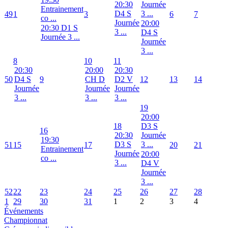
20:30
Journée
Entrainement
D4 S
3 ...
49
1
3
6
7
co ...
Journée
20:00
20:30 D1 S
3 ...
D4 S
Journée 3 ...
Journée
3 ...
8
10
11
20:30
20:00
20:30
50
D4 S
9
CH D
D2 V
12
13
14
Journée
Journée
Journée
3 ...
3 ...
3 ...
19
20:00
18
D3 S
16
20:30
Journée
19:30
D3 S
3 ...
51
15
17
20
21
Entrainement
Journée
20:00
co ...
3 ...
D4 V
Journée
3 ...
52
22
23
24
25
26
27
28
1
29
30
31
1
2
3
4
Événements
Championnat